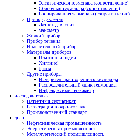
Электрическая термопара (сопротивление)
Сборочная термопара (сопротивление)
Бронированная термопара (сопротивление)
Прибор давления
Датчик давления
манометр
Жидкий прибор
Прибор течения
Измерительный прибор
Материалы приборов
Платистый родий
Хиггинс!
броня
Другие приборы
Измеритель растворенного кислорода
Распределительный ящик термопары
Инфракрасный термометр
исследовательск
Патентный сертификат
Регистрация товарного знака
Производственный стандарт
дело
Нефтехимическая промышленность
Энергетическая промышленность
Металлургический промышленность