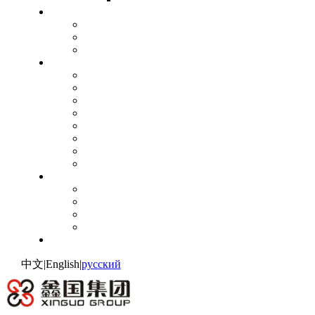
исследовательск
Патентный сертификат
Регистрация товарного знака
Производственный стандарт
дело
Нефтехимическая промышленность
Энергетическая промышленность
Металлургический промышленность
Цементная мельница
Цветной металлургический промышленность
Ядерная электропромышленность
Углеродистый завод
Другие профессии.
партийн
Честь партии
Профиль для партийного отдела
Организационная архитектура
Партийные новости
соединять
中文
|
English
|
русский