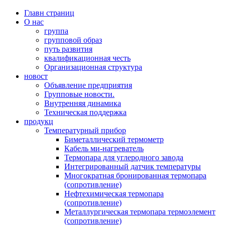
Главн страниц
О нас
группа
групповой образ
путь развития
квалификационная честь
Организационная структура
новост
Объявление предприятия
Групповые новости.
Внутренняя динамика
Техническая поддержка
продукц
Температурный прибор
Биметаллический термометр
Кабель ми-нагреватель
Термопара для углеродного завода
Интегрированный датчик температуры
Многократная бронированная термопара
(сопротивление)
Нефтехимическая термопара
(сопротивление)
Металлургическая термопара термоэлемент
(сопротивление)