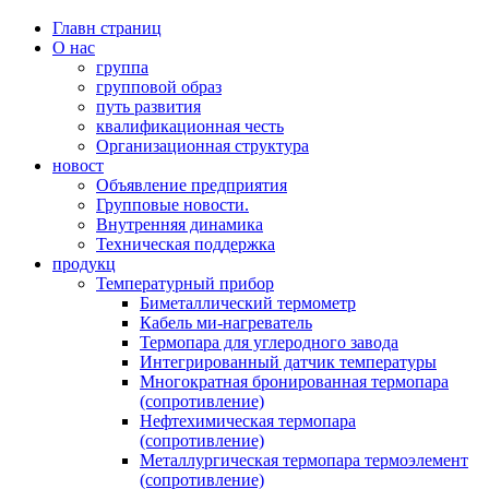
Главн страниц
О нас
группа
групповой образ
путь развития
квалификационная честь
Организационная структура
новост
Объявление предприятия
Групповые новости.
Внутренняя динамика
Техническая поддержка
продукц
Температурный прибор
Биметаллический термометр
Кабель ми-нагреватель
Термопара для углеродного завода
Интегрированный датчик температуры
Многократная бронированная термопара
(сопротивление)
Нефтехимическая термопара
(сопротивление)
Металлургическая термопара термоэлемент
(сопротивление)