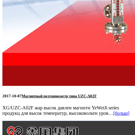
2017-10-07
Магнитный потенциометр типа UZC-A02F
XG/UZC-A02F жар высок давлен магнитн YeWeiJi series
продукц для высок температур, высоковольтн уров…
[больш]