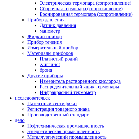
Электрическая термопара (сопротивление)
Сборочная термопара (сопротивление)
Бронированная термопара (сопротивление)
Прибор давления
Датчик давления
манометр
Жидкий прибор
Прибор течения
Измерительный прибор
Материалы приборов
Платистый родий
Хиггинс!
броня
Другие приборы
Измеритель растворенного кислорода
Распределительный ящик термопары
Инфракрасный термометр
исследовательск
Патентный сертификат
Регистрация товарного знака
Производственный стандарт
дело
Нефтехимическая промышленность
Энергетическая промышленность
Металлургический промышленность