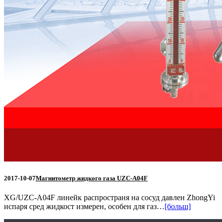
2017-10-07
Магнитометр жидкого газа UZC-A04F
XG/UZC-A04F линейк распространя на сосуд давлен ZhongYi
испаря сред жидкост измерен, особен для газ…
[больш]