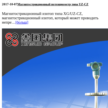
2017-10-07
Магнитострикционный потенциометр типа UZ-CZ
Магнитострикционный изотоп типа XG/UZ-CZ,
магнитострикционный изотоп, который может проводить
непре…
[больш]