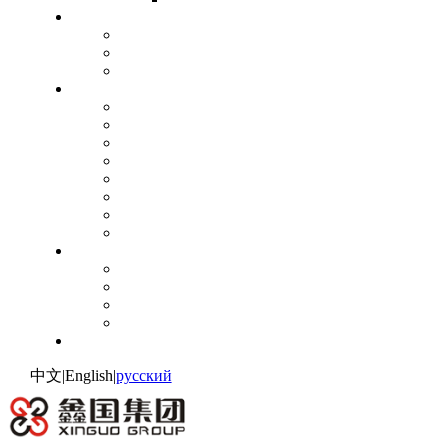
исследовательск
Патентный сертификат
Регистрация товарного знака
Производственный стандарт
дело
Нефтехимическая промышленность
Энергетическая промышленность
Металлургический промышленность
Цементная мельница
Цветной металлургический промышленность
Ядерная электропромышленность
Углеродистый завод
Другие профессии.
партийн
Честь партии
Профиль для партийного отдела
Организационная архитектура
Партийные новости
соединять
中文
|
English
|
русский