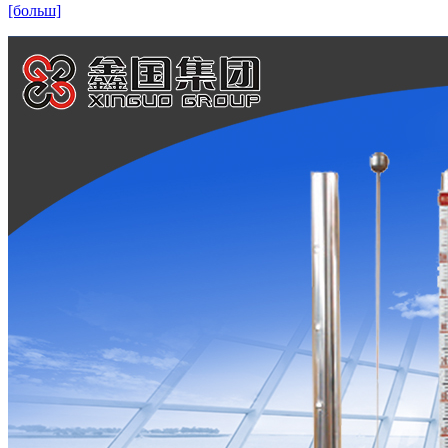
[больш]