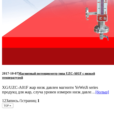
2017-10-07
Магнитный потенциометр типа UZC-A01F с низкой
температурой
XG/UZC-A01F жар низк давлен магнитн YeWeiJi series
продукц для жар, случа уровен измерен низк давле…
[больш]
12Запись./1страниц
1