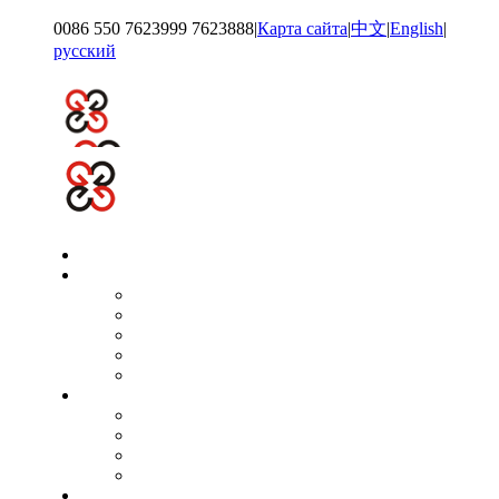
0086 550 7623999 7623888
|
Карта сайта
|
中文
|
English
|
русский
Главн страниц
О нас
группа
групповой образ
путь развития
квалификационная честь
Организационная структура
новост
Объявление предприятия
Групповые новости.
Внутренняя динамика
Техническая поддержка
продукц